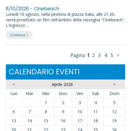
8/10/2026 - Cinebeach
Lunedì 10 agosto, nella pinetina di piazza Italia, alle 21.30,
verrà proiettato un film nell'ambito della rassegna "Cinebeach".
L'ingresso ...
Continua >
Pagina
1
2
3
4
5
>
CALENDARIO EVENTI
<
Aprile 2026
>
Lun
Mar
Mer
Giov
Ven
Sab
Dom
1
2
3
4
5
6
7
8
9
10
11
12
13
14
15
16
17
18
19
20
21
22
23
24
25
26