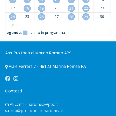
17
20
23
18
19
21
22
25
27
30
24
26
28
29
31
legenda:
evento in programma
Ass. Pro Loco di Marina Romea APS
Viale Ferrara 7 - 48123 Marina Romea RA
Contatti
PEC:
marinaromea@pec.it
info@prolocomarinaromea.it