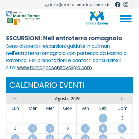
info@prolocomarinaromea.it
ESCURSIONI: Nell'entroterra romagnolo
Sono disponibili escursioni guidate in pullman
nell'entroterra romagnolo con partenza da Marina di
Ravenna. Per prenotazioni e contatti consultate il
sito:
www.romagnasenzavaligia.com
CALENDARIO EVENTI
<
Agosto 2026
>
Lun
Mar
Mer
Giov
Ven
Sab
Dom
2
1
3
6
4
5
7
8
9
16
10
11
12
13
14
15