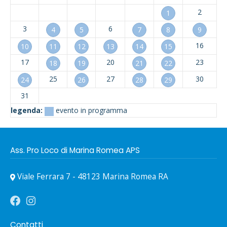
2
1
3
6
4
5
7
8
9
16
10
11
12
13
14
15
17
20
23
18
19
21
22
25
27
30
24
26
28
29
31
legenda:
evento in programma
Ass. Pro Loco di Marina Romea APS
Viale Ferrara 7 - 48123 Marina Romea RA
Contatti