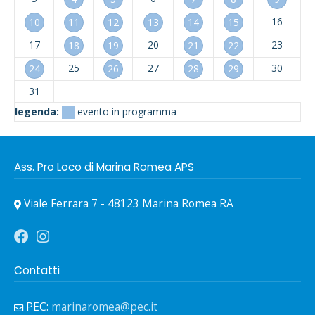
16
10
11
12
13
14
15
17
20
23
18
19
21
22
25
27
30
24
26
28
29
31
legenda:
evento in programma
Ass. Pro Loco di Marina Romea APS
Viale Ferrara 7 - 48123 Marina Romea RA
Contatti
PEC:
marinaromea@pec.it