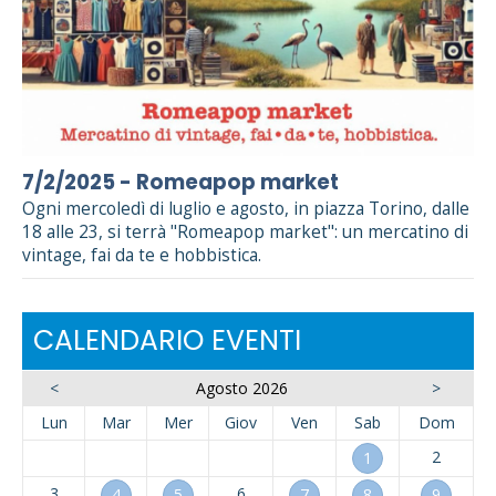
7/2/2025 - Romeapop market
Ogni mercoledì di luglio e agosto, in piazza Torino, dalle
18 alle 23, si terrà "Romeapop market": un mercatino di
vintage, fai da te e hobbistica.
CALENDARIO EVENTI
<
Agosto 2026
>
Lun
Mar
Mer
Giov
Ven
Sab
Dom
2
1
3
6
4
5
7
8
9